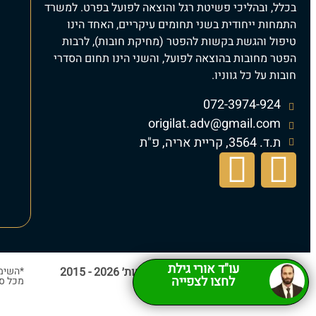
בכלל, ובהליכי פשיטת רגל והוצאה לפועל בפרט. למשרד
התמחות ייחודית בשני תחומים עיקריים, האחד הינו
טיפול והגשת בקשות להפטר (מחיקת חובות), לרבות
הפטר מחובות בהוצאה לפועל, והשני הינו תחום הסדרי
חובות על כל גווניו.
072-3974-924
origilat.adv@gmail.com
ת.ד. 3564, קריית אריה, פ"ת
עו"ד אורי גילת
כל הזכויות שמורות © אורי גילת ושות׳ 2026 - 2015
*השימו
לחצו לצפייה
מכל סי