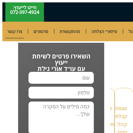
חייגו לייעוץ:
072-397-4924
ל
סיפורי הצלחה
מהתקשורת
סרטונים
צרו קשר
השאירו פרטים לשיחת
ייעוץ
עם עו״ד אורי גילת
שעות
כתובת
קבלת
מייל
קהל:
origilat.adv@gmail.com
ימים