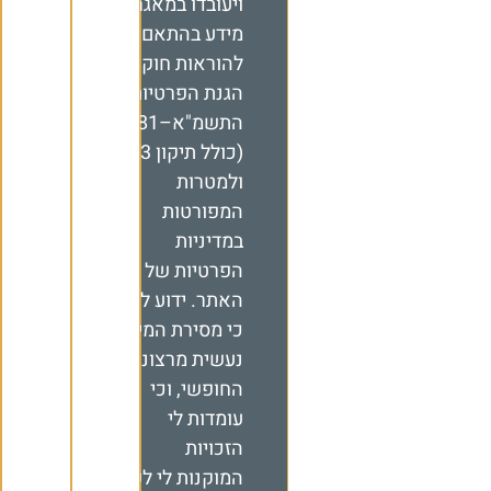
ויעובדו במאגר
מידע בהתאם
להוראות חוק
הגנת הפרטיות,
התשמ"א–1981
(כולל תיקון 13),
ולמטרות
המפורטות
במדיניות
הפרטיות של
האתר
. ידוע לי
כי מסירת המידע
נעשית מרצוני
החופשי, וכי
עומדות לי
הזכויות
המוקנות לי לפי