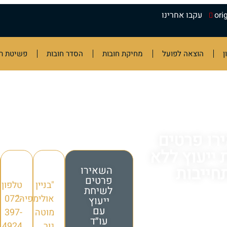
ori
עקבו אחרינו
ן
הוצאה לפועל
מחיקת חובות
הסדר חובות
פשיטת רג
רו פרטים
ייעוץ ללא
חייבות
השאירו
פרטים
"בניין
טלפון
לשיחת
אולימפיה"
072-
ייעוץ
עם
מוטה
397-
עו״ד
גור
4924