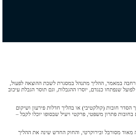
ו הליך משפטי שמוגדר במפורש בחוק חדלות פירעון ושיקום כלכלי, תשע"ח – 2018. כמפורט בהרחבה במאמר, ההליך מתנהל במסגרת לשכת ההוצאה לפעול,
לפועל שנפתחו כנגדם, יוסרו ההגבלות, וגם תוסר הגבלת עיכוב
הסדר חובות (קולקטיבי) או בהליך חדלות פירעון ושיקום
חובות פתרון משפטי, פרקטי ויעיל שבסופו יוכלו לקבל –
ה מאוד מסורבל ובירוקרטי, והחוק החדש שינה את ההליך