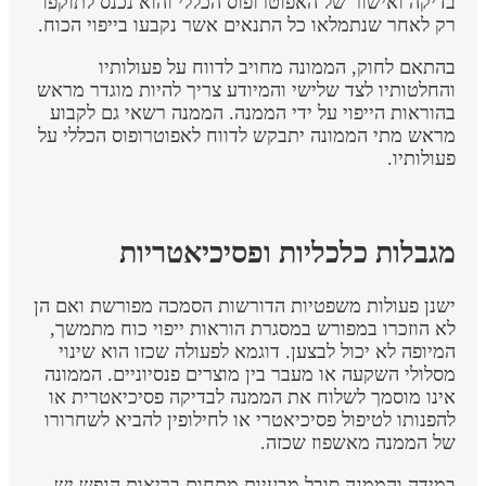
בדיקה ואישור של האפוטרופוס הכללי והוא נכנס לתוקפו
רק לאחר שנתמלאו כל התנאים אשר נקבעו בייפוי הכוח.
בהתאם לחוק, הממונה מחויב לדווח על פעולותיו
והחלטותיו לצד שלישי והמיודע צריך להיות מוגדר מראש
בהוראות הייפוי על ידי הממנה. הממנה רשאי גם לקבוע
מראש מתי הממונה יתבקש לדווח לאפוטרופוס הכללי על
פעולותיו.
מגבלות כלכליות ופסיכיאטריות
ישנן פעולות משפטיות הדורשות הסמכה מפורשת ואם הן
לא הוזכרו במפורש במסגרת הוראות ייפוי כוח מתמשך,
המיופה לא יכול לבצען. דוגמא לפעולה שכזו הוא שינוי
מסלולי השקעה או מעבר בין מוצרים פנסיוניים. הממונה
אינו מוסמך לשלוח את הממנה לבדיקה פסיכיאטרית או
להפנותו לטיפול פסיכיאטרי או לחילופין להביא לשחרורו
של הממנה מאשפוז שכזה.
במידה והממנה סובל מבעיות מתחום בריאות הנפש יש