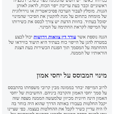
במיוחד כאשר יש חשש שהממנה מצוי בשלבי דמנציה
ראשוניים וכבר בעת עריכת ייפוי הכוח, לדאוג לאותן
הגנות. מומלץ לעבור הערכה פסיכיאטרית או נוירולוגית
של מומחה בתחום על מנת להקטין את הסיכוי שהמינוי
יסוכל בעתיד. בחוות הדעת יש צורך לבסס את כשירותו
של המייפה לקראת החתימה על המינוי.
הגנה נוספת אשר
עורך דין צוואות וירושות
יכול לבצע
במטרה להגן על הייפוי כוח בעתיד היא תיעוד בווידאו של
ההחתמה על המסמך תוך הפגנת הכשירות בעת הצגת
הוראותיו של הממנה.
מינוי המבוסס על יחסי אמון
לרוב המייפה יבחר בממונה מבין קרובי משפחתו בהתבסס
על סמך יחסי האמון והקרבה ביניהם. החשיבות של יחסי
האמון הינה חיונית מכיוון שלמעשה הממנה מצפה שזה
יקבל החלטות בעבורו באותה הדרך שהוא היה בוחר בה
לו היה עדיין כשיר לקבל את ההחלטות בעצמו. כפי שציינו