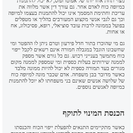
מצוי תחת אחריותו של אפוטרופוס, לא יכול להתמנות
כמיופה כוח לאדם אחר. גם עורך דין אשר מלווה את
עריכת וחתימת המסמך אינו יכול להתמנות בעצמו למיופה
וכך גם לגבי אנשי מקצוע המעורבים בהליך או מטפלים
בפועל בממונה לרבות עובד סוציאלי, רופא, פסיכולוג, אח
או אחות.
גם מי שהוכרז בתור חדל פירעון וטרם ניתן לו ההפטר ומי
שחשבונו הוגבל במגבלה חמורה אינם רשאים לקבל ייפוי
כוח מתמשך בענייני רכוש. גם כל גורם אשר מספק
לממנה שירותים בעלות כספית ומי שמספק לממנה מקום
מגורים בעד תמורה כספית לא יכול להיות ממונה מלבד
כאשר מדובר בבן משפחה. אדם שכבר מונה למיופה כוח
של שלושה אנשים שאינם בני משפחתו לא יוכל להתמנות
כמיופה לאנשים נוספים.
הכנסת המינוי לתוקף
כאשר מתקיימים התנאים להפעלת ייפוי הכוח והכנסתו