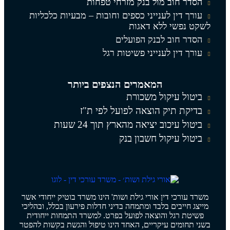
הסדר חוב מול בנק מזרחי טפחות
עורך דין לענייני כספים וחובות – מבעיות כלכליות
לשקט נפשי ללא דאגות
הסדר חוב לבנק הפועלים
עורך דין לענייני פשיטות רגל
המאמרים הנצפים ביותר
ביטול עיקול משכורת
בדיקת תיק הוצאה לפועל לפי ת"ז
ביטול עיכוב יציאה מהארץ תוך 24 שעות
ביטול עיקול חשבון בנק
משרד עורכי דין אורי גילת ושות' הינו משרד בוטיק ייחודי אשר
מייצג חייבים בלבד ומתמחה בדיני חדלות פירעון בכלל, ובהליכי
פשיטת רגל והוצאה לפועל בפרט. למשרד התמחות ייחודית
בשני תחומים עיקריים, האחד הינו טיפול והגשת בקשות להפטר