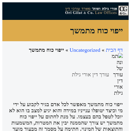
צרו קשר
עורך דין מחיקת חובות
עו"ד הסדר חובות
עורך דין חדלות פירעון
עורך דין הוצאה לפועל
מידע מקצועי
הצלחות המשרד
ייפוי כוח מתמשך
דף הבית
»
Uncategorized
»
ייפוי כוח מתמשך
עורך דין אורי גילת
ייפוי כוח מתמשך מאפשר לכל אדם בגיר לקבוע על ידי
מי וכיצד יטופלו ענייניו במידה והוא יגיע למצב בו הוא לא
יוכל לטפל בהם בעצמו. על מנת לחתום על ייפוי כוח
מתמשך יש צורך שהממנה יבין את המטרות, המשמעות
והתוצאות של המינוי. חתימה על מסמך זה מבעוד מועד