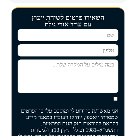
השאירו פרטים לשיחת ייעוץ
עם עו״ד אורי גילת
אני מאשר/ת כי ידוע לי ומוסכם עלי כי הפרטים
שמסרתי ייאספו, יוחזקו ויעובדו במאגר מידע
בהתאם להוראות חוק הגנת הפרטיות,
התשמ"א–1981 (כולל תיקון 13), ולמטרות