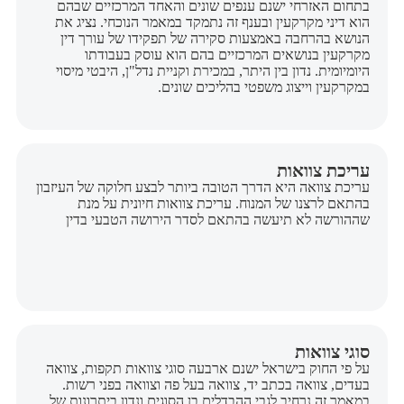
בתחום האזרחי ישנם ענפים שונים והאחד המרכזיים שבהם
הוא דיני מקרקעין ובענף זה נתמקד במאמר הנוכחי. נציג את
הנושא בהרחבה באמצעות סקירה של תפקידו של עורך דין
מקרקעין בנושאים המרכזיים בהם הוא עוסק בעבודתו
היומיומית. נדון בין היתר, במכירת וקניית נדל"ן, היבטי מיסוי
במקרקעין וייצוג משפטי בהליכים שונים.
עריכת צוואות
עריכת צוואה היא הדרך הטובה ביותר לבצע חלוקה של העיזבון
בהתאם לרצנו של המנוח. עריכת צוואות חיונית על מנת
שההורשה לא תיעשה בהתאם לסדר הירושה הטבעי בדין
סוגי צוואות
על פי החוק בישראל ישנם ארבעה סוגי צוואות תקפות, צוואה
בעדים, צוואה בכתב יד, צוואה בעל פה וצוואה בפני רשות.
במאמר זה נרחיב לגבי ההבדלים בן הסוגים ונדון ביתרונות של