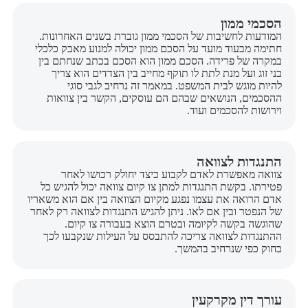
הסכמי ממון
המודעות לחשיבות של הסכמי ממון גוברת בשנים האחרונות.
חתימה מבעוד מועד על הסכם ממון יכולה למנוע מאבק כלכלי
במקרה של פרידה. הסכם ממון הוא הסכם בכתב שנחתם בין
בני זוג ועל מנת לתת לו תוקף מחייב בין הצדדים הוא צריך
להיות מוגש לבית המשפט. במאמר זה נרחיב לגבי סוגי
ההסכמים, הנושאים שבהם הם עוסקים, הקשר בין צוואות
וירושות להסכמים ועוד.
התנגדות לצוואה
צוואה מאפשרת לאדם לקבוע כיצד יחולק רכושו לאחר
פטירתו. בקשת התנגדות למתן צו קיום צוואה יכול להגיש כל
אדם הרואה את עצמו נפגע מקיום הצוואה בין אם הוא משאריו
של הנפטר ובין אם לאו. ניתן להגיש התנגדות לצוואה רק לאחר
שהוגשה בקשה לקיומה ובטרם הוצא בעבורה צו קיום.
ההתנגדות לצוואה צריכה להתבסס על העילות שנקבעו לכך
בחוק כפי שנרחיב בהמשך.
עורך דין מקרקעין