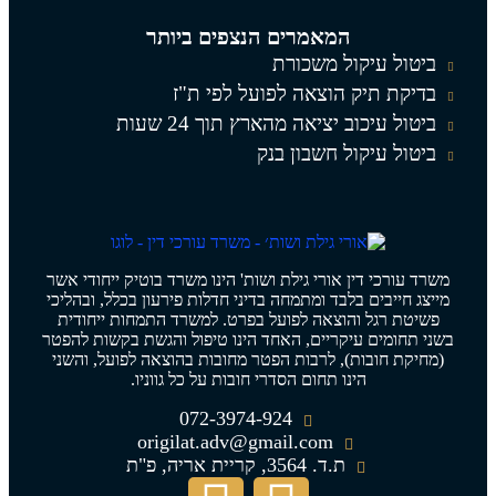
המאמרים הנצפים ביותר
ביטול עיקול משכורת
בדיקת תיק הוצאה לפועל לפי ת"ז
ביטול עיכוב יציאה מהארץ תוך 24 שעות
ביטול עיקול חשבון בנק
משרד עורכי דין אורי גילת ושות' הינו משרד בוטיק ייחודי אשר
מייצג חייבים בלבד ומתמחה בדיני חדלות פירעון בכלל, ובהליכי
פשיטת רגל והוצאה לפועל בפרט. למשרד התמחות ייחודית
בשני תחומים עיקריים, האחד הינו טיפול והגשת בקשות להפטר
(מחיקת חובות), לרבות הפטר מחובות בהוצאה לפועל, והשני
הינו תחום הסדרי חובות על כל גווניו.
072-3974-924
origilat.adv@gmail.com
ת.ד. 3564, קריית אריה, פ"ת