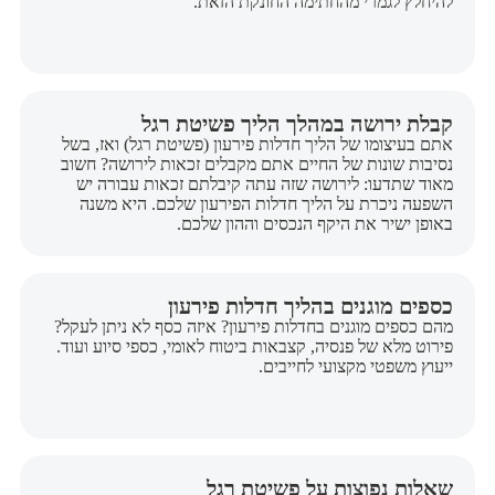
להיחלץ לגמרי מהחתימה החונקת הזאת.
קבלת ירושה במהלך הליך פשיטת רגל
אתם בעיצומו של הליך חדלות פירעון (פשיטת רגל) ואז, בשל
נסיבות שונות של החיים אתם מקבלים זכאות לירושה? חשוב
מאוד שתדעו: לירושה שזה עתה קיבלתם זכאות עבורה יש
השפעה ניכרת על הליך חדלות הפירעון שלכם. היא משנה
באופן ישיר את היקף הנכסים וההון שלכם.
כספים מוגנים בהליך חדלות פירעון
מהם כספים מוגנים בחדלות פירעון? איזה כסף לא ניתן לעקל?
פירוט מלא של פנסיה, קצבאות ביטוח לאומי, כספי סיוע ועוד.
ייעוץ משפטי מקצועי לחייבים.
שאלות נפוצות על פשיטת רגל