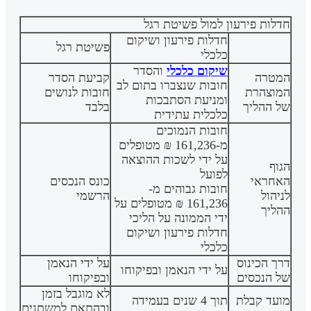
חדלות פירעון למול פשיטת רגל
חדלות פירעון ושיקום
פשיטת רגל
כלכלי
שיקום כלכלי
והסדר
המטרה
קביעת הסדר
חובות שנצברו בתום לב
המוצהרת
חובות לנושים
ומניעת הסתבכות
של ההליך
בלבד
כלכלית עתידית
חובות הנמוכים
מ-161,236 ₪ מטופלים
על ידי לשכות ההוצאה
הגוף
לפועל
האחראי
כונס הנכסים
חובות גבוהים מ-
לניהול
הרשמי
161,236 ₪ מטופלים על
ההליך
ידי הממונה על הליכי
חדלות פירעון ושיקום
כלכלי
דרך הכינוס
על ידי הנאמן
על ידי הנאמן ובפיקוחו
של הנכסים
ובפיקוחו
לא מוגבל בזמן
מועד קבלת
תוך 4 שנים בעמידה
ובהתאם למשתנים