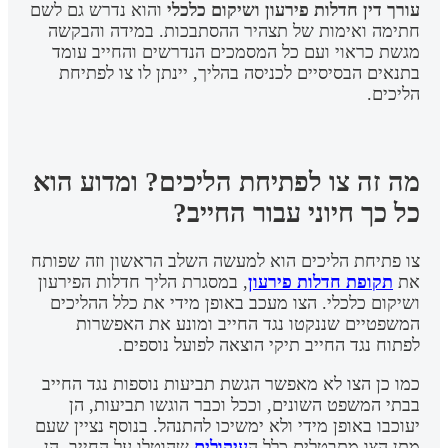
עורך דין חדלות פירעון ושיקום כלכלי
והוא נדרש גם לשם
חתימה ואימות של תצהיר ההסתבכות. במידה והבקשה
מגשת כראוי ועם כל המסמכים הנדרשים והחייב עומד
בתנאים הבסיסיים לכניסה בהליך, יינתן לו צו לפתיחת
הליכים.
מה זה צו לפתיחת הליכים? ומדוע הוא
כל כך חיוני עבור החייב?
צו פתיחת הליכים הוא למעשה השלב הראשון וזה שפותח
את
תקופת חדלות פירעון
, במסגרת הליך חדלות הפירעון
ושיקום כלכלי. הצו מעכב באופן מידי את כלל ההליכים
המשפטיים שננקטו נגד החייב ומונע את האפשרות
לפתוח נגד החייב תיקי הוצאה לפועל נוספים.
כמו כן הצו לא מאפשר הגשת תביעות נוספות נגד החייב
בבתי המשפט השונים, וככל וכבר הוגשו תביעות, הן
יעוכבו באופן מידי ולא ימשיכו להתנהל. בנוסף נציין שעם
מתן הצו מתבטלים כלל ה
עיקולים
שהוטלו על החייב, הן