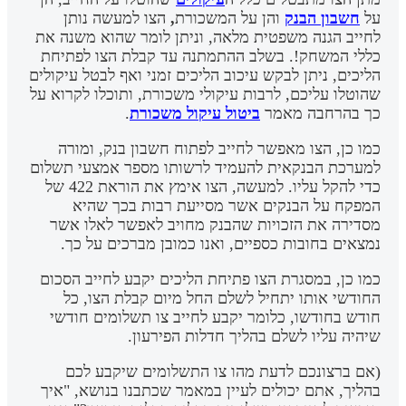
על
חשבון הבנק
והן על המשכורת
,
הצו למעשה נותן
לחייב הגנה משפטית מלאה, וניתן לומר שהוא משנה את
כללי המשחק!. בשלב ההתמתנה עד קבלת הצו לפתיחת
הליכים, ניתן לבקש עיכוב הליכים זמני ואף לבטל עיקולים
שהוטלו עליכם, לרבות עיקולי משכורת, ותוכלו לקרוא על
כך בהרחבה מאמר
ביטול עיקול משכורת
.
כמו כן, הצו מאפשר לחייב לפתוח חשבון בנק, ומורה
למערכת הבנקאית להעמיד לרשותו מספר אמצעי תשלום
כדי להקל עליו. למעשה, הצו אימץ את הוראת 422 של
המפקח על הבנקים אשר מסייעת רבות בכך שהיא
מסדירה את הזכויות שהבנק מחויב לאפשר לאלו אשר
נמצאים בחובות כספיים, ואנו כמובן מברכים על כך.
כמו כן, במסגרת הצו פתיחת הליכים יקבע לחייב הסכום
החודשי אותו יתחיל לשלם החל מיום קבלת הצו, כל
חודש בחודשו, כלומר יקבע לחייב צו תשלומים חודשי
שיהיה עליו לשלם בהליך חדלות הפירעון.
(אם ברצונכם לדעת מהו צו התשלומים שיקבע לכם
בהליך, אתם יכולים לעיין במאמר שכתבנו בנושא, "איך