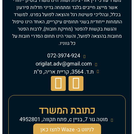
משרד עורכי דין אורי גילת ושות' הינו משרד בוטיק ייחודי
אשר מייצג חייבים בלבד ומתמחה בדיני חדלות פירעון
בכלל, ובהליכי פשיטת רגל והוצאה לפועל בפרט. למשרד
התמחות ייחודית בשני תחומים עיקריים, האחד הינו טיפול
והגשת בקשות להפטר (מחיקת חובות), לרבות הפטר
מחובות בהוצאה לפועל, והשני הינו תחום הסדרי חובות על
כל גווניו.
072-3974-924
origilat.adv@gmail.com
ת.ד. 3564, קריית אריה, פ"ת
כתובת המשרד
מוטה גור 7, בניין c, פתח תקווה, 4952801
לניווט ב- Waze לחצו כאן