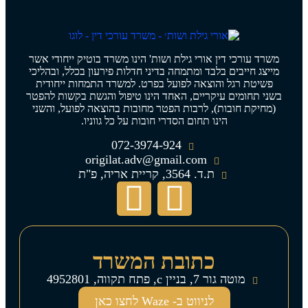
משרד עורכי דין אורי גילת ושות' הינו משרד בוטיק ייחודי אשר
מייצג חייבים בלבד ומתמחה בדיני חדלות פירעון בכלל, ובהליכי
פשיטת רגל והוצאה לפועל בפרט. למשרד התמחות ייחודית
בשני תחומים עיקריים, האחד הינו טיפול והגשת בקשות להפטר
(מחיקת חובות), לרבות הפטר מחובות בהוצאה לפועל, והשני
הינו תחום הסדרי חובות על כל גווניו.
072-3974-924
origilat.adv@gmail.com
ת.ד. 3564, קריית אריה, פ"ת
כתובת המשרד
מוטה גור 7, בניין c, פתח תקווה, 4952801
לניווט ב- Waze לחצו כאן