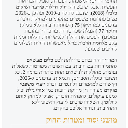
תחומי החיים: המשפחה, העבודה, ואפילו הבריאות
הנפשית. אבל יש בשורה:
חוק חדלות פירעון ושיקום
כלכלי (2018)
, שנכנס לתוקף ב-2019 ועודכן ב-2026,
מציע פתרונות משפטיים מתקדמים למחיקת חובות.
עדכונים כמו
תיקון 75
(הפחתת ריביות ללא נימוק)
ו
תיקון 77
(הגבלת שכר טרחת עורכי דין בחובות
נמוכים) הופכים את ההליך לנגיש יותר. הקלות זמניות
עקב
מלחמת חרבות ברזל
מאפשרות דחיית תשלומים
לחייבים שנפגעו.
המדריך הזה נכתב כדי לתת לכם
כלים מעשיים
להתמודדות עם חובות, עם תשובות מפורטות לשאלות
נפוצות, מחולקות לנושאים תחת כותרות ברמה 2. כל
תשובה כוללת הסברים, דוגמאות, עדכונים ל-2026,
וקישורים למאמרים רלוונטיים. זכרו:
ייעוץ משפטי
מוקדם
מעורך דין מחיקת חובות כמו
אורי גילת
יכול
למנוע עיקולים, להפחית חובות, ואפילו למחוק אותם
לחלוטין. השאירו פרטים לייעוץ ראשוני ללא
התחייבות, ונחזור אליכם בהקדם.
מושגי יסוד ומטרות החוק