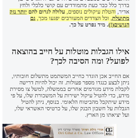
בדרך כלל כבר כעת מתמודדים עם קושי כלכלי ולחץ
אדיר,
והטלת עיקולים נוספים,
עלולה לגרום להם
יותר נזק
מתועלת
, וכל הצדדים המעורבים יפגעו מכך,
גם
הנושים(!)
.
מיד נפרט על כך.
אילו הגבלות מוטלות על חייב בהוצאה
לפועל? ומה הסיבה לכך?
אם החייב אכן הוגדר כחייב המשתמט מתשלום חובותיו,
ניתן לבצע כנגדו מספר פעולות. זה יכול להיות דרישה
לקבלת מידע מגורמים אחרים בממשלה, למשל צו מסירת
מידע, כדי להטיל עיקול ישירות על המשכורת שלו, על פי
מידע שיתקבל מהביטוח הלאומי. בנוסף, ניתן להטיל
הגבלות על חשבון הבנק שלו, על כרטיסי האשראי שלו,
ועל יציאתו מן הארץ.