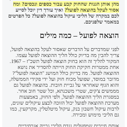
מהן אותן הגנות שהחוק קבע עבור כספים ונכסים? ומה
אסור לעקל בהוצאה לפועל?
ואיך עורך דין יוכל לסייע
לכם במקרה של הליכי עיקול בהוצאה לפועל? כל הפרטים
במאמר שלפניכם.
הוצאה לפועל – כמה מילים
לפני שמדברים על הדברים שאסור לעקל בהוצאה לפועל,
צריך להבין מה בדיוק כולל הליך ההוצאה לפועל עצמו.
המקור להליך זה הוא בחוק הוצאה לפועל תשכ"ז – 1967.
אחת ממטרות חקיקת החוק הייתה להסדיר את נושא
ההוצאה לפועל. מה בדיוק כולל המושג "הוצאה לפועל"?
מדובר במוסד, שפועל מכוח חוק ועל ידי פקידי הממשלה,
והוא הגוף שאחראי על גביית חובות. בהוצאה לפועל גם
מממשים צ'קים, שטרי משכנתא, וכל שטר חוב אחר.
במסגרת הליך ההוצאה לפועל, ולפי החוק, באמצעות
מערכת ההוצאה לפועל יכול הזוכה לבצע עיקולים שונים,
לרבות עיקול חשבון בנק, עיקול מיטלטלין, מקרקעין, כמו
גם הליכי מימוש ומכירה.
אותם חייבים שמפעלים נגדם הליכי גבייה אגרסיביים,