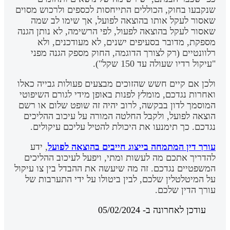
שנקבעו בחוק, הכוללים התייחסות לכספים ולרכוש מסוים
שאסור לעקל אותו בהוצאה לפועל, אך שימו לב שמה
שאסור לעקל בהוצאה לפעול, לפי הרשימה, לא נותן הגנה
מספקת, מדובר בסעיפים ישנים, לא מעודכנים, ולא
רלוונטיים (רק לצורך הדוגמה, החוק מספק הגנה מפני
"עיקול רדיו שעולה עד 150 שקל").
ולכן אם קיים חשש שהזוכים מבצעים פעולות גבייה כאלו
ואחרות נגדכם, מומלץ לפנות באופן מידי לגורם השיפוטי
המוסמך לדון בבקשה, לרוב יהיה זה שופט שלום או רשם
הוצאה לפועל, ולקבל החלטה המורה על עיכוב ההליכים
נגדכם. כך תימנעו את היכולת להטיל עליכם עיקולים.
עורך דין המתמחה בייצוג חייבים בהוצאה לפועל
, ידע
להדריך אתכם מה לעשות ומתי, ויפעל לעיכוב ההליכים
המשפטיים נגדכם. זה מה שיעשה את ההבדל בין צו עיקול
על המיטלטלין שלכם, לבין ביטולו על ידי התערבות של
עורך הדין שלכם.
עודכן לאחרונה ב- 05/02/2024