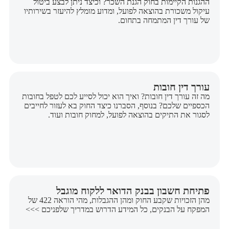
ההגנות הקיימות בחוק הגנת השכר? וכיצד ניתן לבצע ביטול
עיקול משכורת בהוצאה לפועל, ומדוע מומלץ להיעזר בשירותיו
של עורך דין המתמחה בתחום.
עורך דין חובות
מה זה עורך דין חובות? ואיך הוא יכול לסייע לכם לטפל בחובות
הכספיים שלכם? בנוסף, הסברנו כיצד החוק בא לעזור לחייבים
לסגור את התיקים בהוצאה לפועל, למחוק חובות ועוד.
פתיחת חשבון בבנק הדואר ללקוח מוגבל
מהן הזכויות שקבע החוק ומהן ההגבלות, מהי הוראה 422 של
המפקח על הבנקים, כל המידע הדרוש במדריך שלפניכם >>>