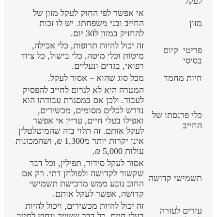
לעקל
אי אפשר לפי החוק לעקל מזון של
מזון
החייב ובני משפחתו. יש לו זכות
להחזיק במזון ל30 יום.
זה יכול להיות תרופות, כלי אכילה,
פריטי קיום
מיטות וכלי מיטה, כלי בישול, כל ציוד
בסיסי
רפואי, בגדים ונעליים.
חיות מחמד
מכל סוג שהוא – אסור לעקל.
המטרה היא לא לגרום לחייב להפסיק
לעבוד. ולכן אם במסגרת עבודתו הוא
נדרש לכלים מסומים, מכשירים,
כלי פרנסתו של
ואפילו בעלי חיים, עדיין אי אפשר
החייב
לעקל אותם. זה תלוי בזה שהמיטלטלין
אינן יקרות יותר מ1,300 ₪, ושהמכונות
עולות 5,000 ₪.
אסור לעקל סידור, תפילין, וכל דבר
שקשור לקדושה ולפולחן דתי. רק אם
תשמישי קדושה
החוב נובע ממש מרכישת תשמישי
קדושה, אפשר לעקל אותם.
זה יכול להיות מכשירים, ויכול להיות
עזרים לעזרה
בעלי חיים, כל דבר ששייך ונחוץ לחייב