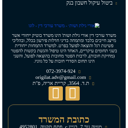
ביטול עיקול חשבון בנק
משרד עורכי דין אורי גילת ושות' הינו משרד בוטיק ייחודי אשר
מייצג חייבים בלבד ומתמחה בדיני חדלות פירעון בכלל, ובהליכי
פשיטת רגל והוצאה לפועל בפרט. למשרד התמחות ייחודית
בשני תחומים עיקריים, האחד הינו טיפול והגשת בקשות להפטר
(מחיקת חובות), לרבות הפטר מחובות בהוצאה לפועל, והשני
הינו תחום הסדרי חובות על כל גווניו.
072-3974-924
origilat.adv@gmail.com
ת.ד. 3564, קריית אריה, פ"ת
כתובת המשרד
מוטה גור 7, בניין c, פתח תקווה, 4952801